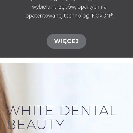
wybielania zębów, opartych na
opatentowanej technologii NOVON®.
WIĘCEJ
WHITE DENTAL
BEAUTY